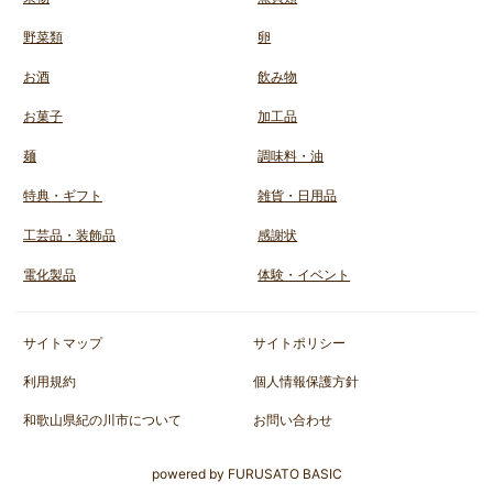
野菜類
卵
お酒
飲み物
お菓子
加工品
麺
調味料・油
特典・ギフト
雑貨・日用品
工芸品・装飾品
感謝状
電化製品
体験・イベント
サイトマップ
サイトポリシー
利用規約
個人情報保護方針
和歌山県紀の川市
について
お問い合わせ
powered by FURUSATO BASIC